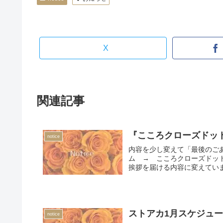
X
関連記事
『こころクローズドッ
notice
内容を少し変えて「最後のご
ム → こころクローズドッ
挨拶を届ける内容に変えていま
ストアカ1月スケジュ
notice