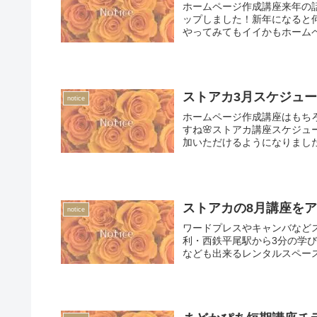
ホームページ作成講座来年の
ップしました！新年になると
やってみてもイイかもホームペ
ストアカ3月スケジュ
notice
ホームページ作成講座はもち
すね🌸ストアカ講座スケジ
加いただけるようになりました
ストアカの8月講座を
notice
ワードプレスやキャンバなど
利・西鉄平尾駅から3分の学
なども出来るレンタルスペー