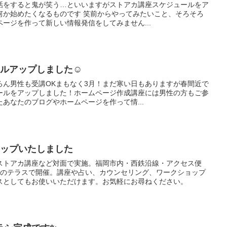
話をすると鬼が笑う…といいますがストアカ講座スケジュールをア
何か始めたくなるものです 笑前からやってみたいこと、そろそろ
ージを作って新しい情報発信をしてみません...
ールアップしました☺
ろん男性も受講OKまもなく3月！まだ寒い日もありますが春間近で
ュールをアップしました！ホームページ作成講座には男性の方もご参
あなたのブログやホームページを作って情...
アップいたしました
ストアカ講座など対面で実施。福岡市内・西鉄沿線・アクセス便
びのテラスで開催。講座や占い、カウンセリング、ワークショップ
スとしてもお使いいただけます。お気軽にお尋ねください。