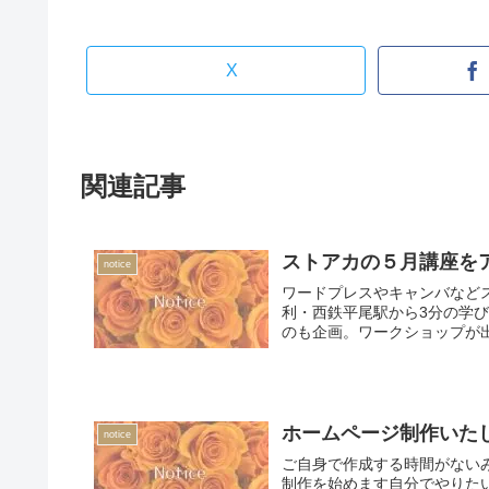
X
関連記事
ストアカの５月講座を
notice
ワードプレスやキャンバなど
利・西鉄平尾駅から3分の学
のも企画。ワークショップが
ホームページ制作いた
notice
ご自身で作成する時間がない
制作を始めます自分でやりた