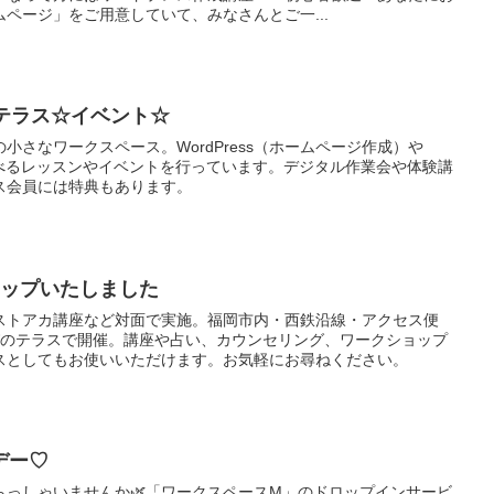
ページ」をご用意していて、みなさんとご一...
テラス☆イベント☆
小さなワークスペース。WordPress（ホームページ作成）や
学べるレッスンやイベントを行っています。デジタル作業会や体験講
ス会員には特典もあります。
アップいたしました
ストアカ講座など対面で実施。福岡市内・西鉄沿線・アクセス便
びのテラスで開催。講座や占い、カウンセリング、ワークショップ
スとしてもお使いいただけます。お気軽にお尋ねください。
デー♡
らっしゃいませんか🌿「ワークスペースM」のドロップインサービ