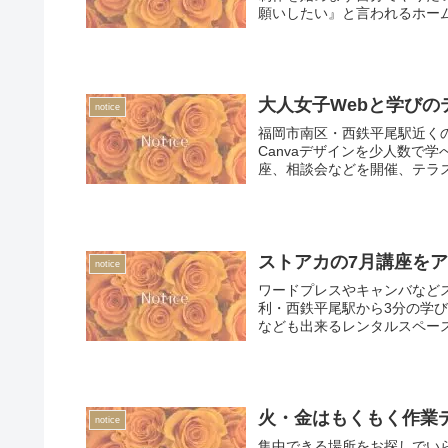
願いしたい』と言われるホーム
大人女子Webと学びの
notice
福岡市南区・西鉄平尾駅近くの
Canvaデザインを少人数で
座、相談会などを開催、テラ
ストアカの7月講座を
notice
ワードプレスやキャンバなど
利・西鉄平尾駅から3分の学
なども出来るレンタルスペー
火・金はもくもく作業
notice
集中できる場所をお探しでい