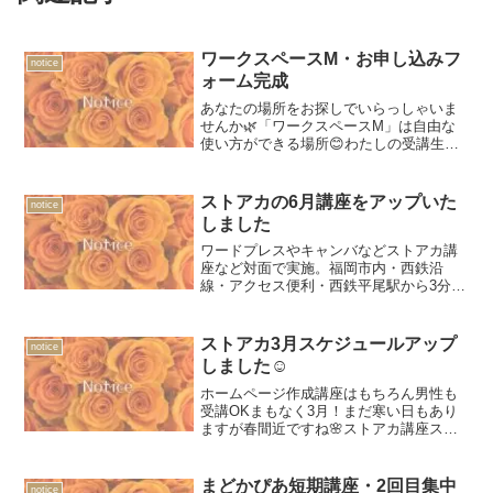
ワークスペースM・お申し込みフ
notice
ォーム完成
あなたの場所をお探しでいらっしゃいま
せんか🌿「ワークスペースM」は自由な
使い方ができる場所😊わたしの受講生さ
んにおいでいただいていますが、ほかの
みなさまにもご利用していただければ嬉
しいなと思って準備しました以前、パー
ストアカの6月講座をアップいた
notice
ソナルカラー診断をする時...
しました
ワードプレスやキャンバなどストアカ講
座など対面で実施。福岡市内・西鉄沿
線・アクセス便利・西鉄平尾駅から3分の
学びのテラスで開催。女性向け副業講座
もあり。イベントやお茶会なのも企画。
ワークショップが出来るレンタルスペー
ストアカ3月スケジュールアップ
notice
スとしてもお使いいただけます。
しました☺
ホームページ作成講座はもちろん男性も
受講OKまもなく3月！まだ寒い日もあり
ますが春間近ですね🌸ストアカ講座スケ
ジュールをアップしました！ホームペー
ジ作成講座には男性の方もご参加いただ
けるようになりましたあなたのブログや
まどかぴあ短期講座・2回目集中
notice