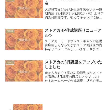
ホームページを作って情...
🌸
大野城市まどかぴあ生涯学習センター短
期講座（9月開講）分は8/13（水）より予
約受付開始です。初めてキャンバに触れ
る方も大歓迎。画像を加工して楽しいイ
ンスタライフやお仕事や趣味に役立つ名
刺やチラシ、はがきなども素敵にデザイ
ストアカHP作成講座リニューア
notice
ンできます。初心者、パソコン苦手でも
ル✨
大丈夫です。
ストアカ・ワードプレス・キャンバ基礎
講座新しくなってますストアカ講座の内
容をリニューアルしています。今まで通
り、初心者でも始められるホームページ
作成講座なのですがご希望の方には「ホ
ームページ作成準備シート」を差し上げ
ストアカの3月講座をアップいた
notice
ています📦公式ラインから...
しました
春はもうすぐ！学びの季節到来🌸ストア
カ講座の3月講座の日程をアップしまし
た！ホームページ作成講座「🔰初心者歓
迎『あなたにお願いしたい』と言われる
ホームページを作ろう」やキャンバ講座
などを開催いたします✨また大人女性に
向けての「🌟ゆるく働く私...