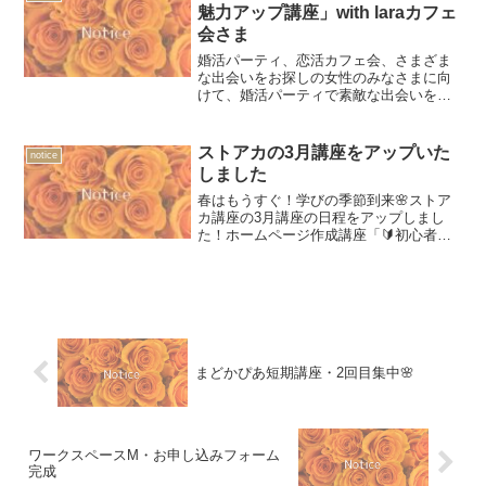
お役に立つ内容になりま...
魅力アップ講座」with laraカフェ
会さま
婚活パーティ、恋活カフェ会、さまざま
な出会いをお探しの女性のみなさまに向
けて、婚活パーティで素敵な出会いをゲ
ットするための「ゼロから学ぶ婚活魅力
アップ講座 」にご参加されませんか。20
代、30代の女性のみなさまに向けて魅力
ストアカの3月講座をアップいた
notice
アップをサポートします。
しました
春はもうすぐ！学びの季節到来🌸ストア
カ講座の3月講座の日程をアップしまし
た！ホームページ作成講座「🔰初心者歓
迎『あなたにお願いしたい』と言われる
ホームページを作ろう」やキャンバ講座
などを開催いたします✨また大人女性に
向けての「🌟ゆるく働く私...
まどかぴあ短期講座・2回目集中🌸
ワークスペースM・お申し込みフォーム
完成