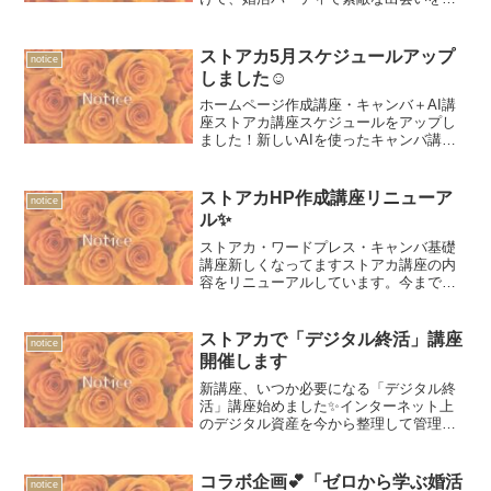
ットするための「ゼロから学ぶ婚活魅力
アップ講座 」にご参加されませんか。20
代、30代の女性のみなさまに向けて魅力
ストアカ5月スケジュールアップ
notice
アップをサポートします。
しました☺
ホームページ作成講座・キャンバ＋AI講
座ストアカ講座スケジュールをアップし
ました！新しいAIを使ったキャンバ講座
も開催しています。今回はGW特別割引も
実施中✨下記URLからのお申し込みは割
引となります。GW特別割引URLストアカ
ストアカHP作成講座リニューア
notice
からでも直接...
ル✨
ストアカ・ワードプレス・キャンバ基礎
講座新しくなってますストアカ講座の内
容をリニューアルしています。今まで通
り、初心者でも始められるホームページ
作成講座なのですがご希望の方には「ホ
ームページ作成準備シート」を差し上げ
ストアカで「デジタル終活」講座
notice
ています📦公式ラインから...
開催します
新講座、いつか必要になる「デジタル終
活」講座始めました✨インターネット上
のデジタル資産を今から整理して管理す
る、新たな終活についての講座です。ス
トアカに講座を掲載させていただきまし
た。50代以上の方に知っていただければ
コラボ企画💕「ゼロから学ぶ婚活
notice