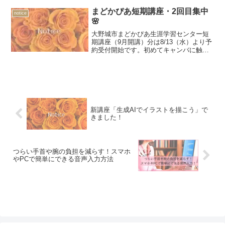
実施中✨下記URLからのお申し込みは割
引となります。GW特別割引URLストアカ
まどかぴあ短期講座・2回目集中
notice
からでも直接...
🌸
大野城市まどかぴあ生涯学習センター短
期講座（9月開講）分は8/13（水）より予
約受付開始です。初めてキャンバに触れ
る方も大歓迎。画像を加工して楽しいイ
ンスタライフやお仕事や趣味に役立つ名
刺やチラシ、はがきなども素敵にデザイ
ンできます。初心者、パソコン苦手でも
大丈夫です。
新講座「生成AIでイラストを描こう」で
きました！
つらい手首や腕の負担を減らす！スマホ
やPCで簡単にできる音声入力方法