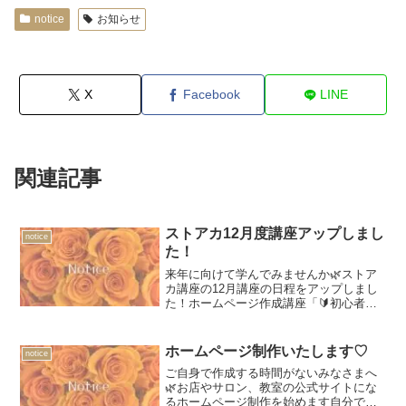
notice
お知らせ
X
Facebook
LINE
関連記事
ストアカ12月度講座アップしまし
notice
た！
来年に向けて学んでみませんか🌿ストア
カ講座の12月講座の日程をアップしまし
た！ホームページ作成講座「🔰初心者歓
迎『あなたにお願いしたい』と言われる
ホームページを作ろう」やキャンバ講座
などを開催いたします✨また大人女性に
ホームページ制作いたします♡
notice
向けての「🌟ゆるく働く...
ご自身で作成する時間がないみなさまへ
🌿お店やサロン、教室の公式サイトにな
るホームページ制作を始めます自分でや