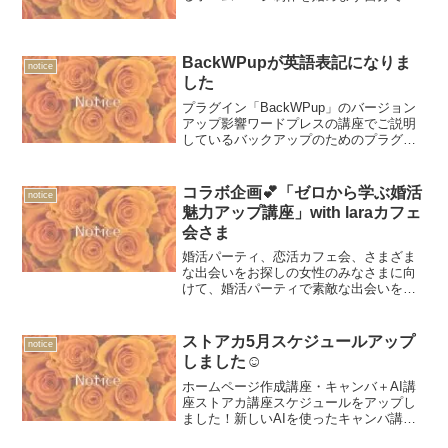
りたいなって方にはワードプレス作成講
座「🔰初心者歓迎『あなたにお願いした
い』と言われるホームページ」をご用意
していて、みなさんとご一...
BackWPupが英語表記になりま
notice
した
プラグイン「BackWPup」のバージョン
アップ影響ワードプレスの講座でご説明
しているバックアップのためのプラグイ
ンがいつの間にか英語表記になっていて
驚きました…今までまた定期バックアッ
プの日付等を決めることができていたの
コラボ企画💕「ゼロから学ぶ婚活
notice
ですが出来なくなっ...
魅力アップ講座」with laraカフェ
会さま
婚活パーティ、恋活カフェ会、さまざま
な出会いをお探しの女性のみなさまに向
けて、婚活パーティで素敵な出会いをゲ
ットするための「ゼロから学ぶ婚活魅力
アップ講座 」にご参加されませんか。20
代、30代の女性のみなさまに向けて魅力
ストアカ5月スケジュールアップ
notice
アップをサポートします。
しました☺
ホームページ作成講座・キャンバ＋AI講
座ストアカ講座スケジュールをアップし
ました！新しいAIを使ったキャンバ講座
も開催しています。今回はGW特別割引も