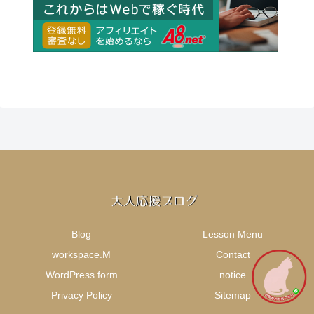
Blog
Lesson Menu
workspace.M
Contact
WordPress form
notice
Privacy Policy
Sitemap