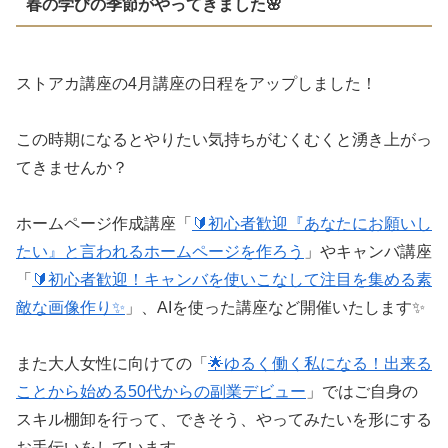
春の学びの季節がやってきました🌸
ストアカ講座の4月講座の日程をアップしました！
この時期になるとやりたい気持ちがむくむくと湧き上がっ
てきませんか？
ホームページ作成講座「
🔰初心者歓迎『あなたにお願いし
たい』と言われるホームページを作ろう
」やキャンバ講座
「
🔰初心者歓迎！キャンバを使いこなして注目を集める素
敵な画像作り✨
」、AIを使った講座など開催いたします✨
また大人女性に向けての「
🌟ゆるく働く私になる！出来る
ことから始める50代からの副業デビュー
」ではご自身の
スキル棚卸を行って、できそう、やってみたいを形にする
お手伝いをしています