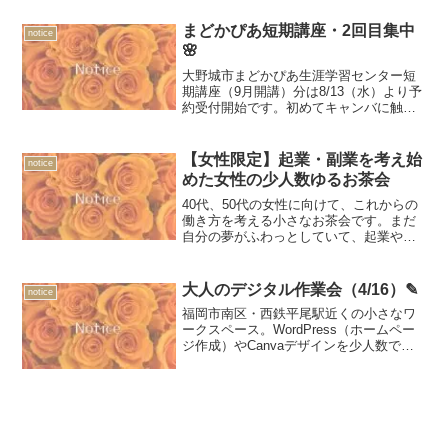
ただけたらいいな、という思いを込めま
した✨小さなプライベートル...
まどかぴあ短期講座・2回目集中
notice
🌸
大野城市まどかぴあ生涯学習センター短
期講座（9月開講）分は8/13（水）より予
約受付開始です。初めてキャンバに触れ
る方も大歓迎。画像を加工して楽しいイ
ンスタライフやお仕事や趣味に役立つ名
刺やチラシ、はがきなども素敵にデザイ
【女性限定】起業・副業を考え始
notice
ンできます。初心者、パソコン苦手でも
めた女性の少人数ゆるお茶会
大丈夫です。
40代、50代の女性に向けて、これからの
働き方を考える小さなお茶会です。まだ
自分の夢がふわっとしていて、起業や副
業のイメージもまとまっていなくて大丈
夫。まずは同じ悩みのみなさまとおしゃ
べりしてみませんか。
大人のデジタル作業会（4/16）✎
notice
福岡市南区・西鉄平尾駅近くの小さなワ
ークスペース。WordPress（ホームペー
ジ作成）やCanvaデザインを少人数で学
べるレッスンやイベントを行っていま
す。デジタル作業会や体験講座、相談会
などを開催、テラス会員には特典もあり
ます。