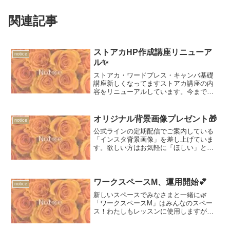
関連記事
ストアカHP作成講座リニューア
notice
ル✨
ストアカ・ワードプレス・キャンバ基礎
講座新しくなってますストアカ講座の内
容をリニューアルしています。今まで通
り、初心者でも始められるホームページ
作成講座なのですがご希望の方には「ホ
ームページ作成準備シート」を差し上げ
オリジナル背景画像プレゼント🎁
notice
ています📦公式ラインから...
公式ラインの定期配信でご案内している
「インスタ背景画像」を差し上げていま
す。欲しい方はお気軽に「ほしい」と送
ってくださいね。テンプレートなのでそ
のままアップロードしてお使いくださ
い。
ワークスペースM、運用開始💕
notice
新しいスペースでみなさまと一緒に🌿
「ワークスペースM」はみんなのスペー
ス！わたしもレッスンに使用しますが、
日々のパソコン作業や打ち合わせ、講座
などのスペースをお探しの方にお使いい